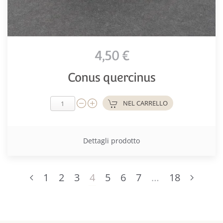
4,50 €
Conus quercinus
NEL CARRELLO
Dettagli prodotto
1
2
3
4
5
6
7
…
18