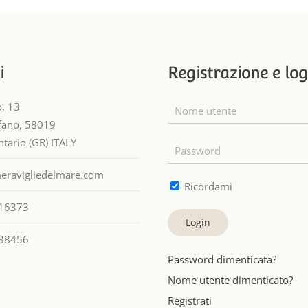
i
Registrazione e log
o, 13
efano, 58019
tario (GR) ITALY
eravigliedelmare.com
Ricordami
16373
Login
38456
Password dimenticata?
Nome utente dimenticato?
Registrati