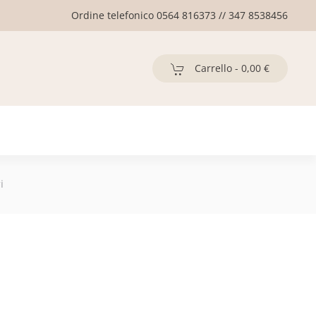
Ordine telefonico 0564 816373 // 347 8538456
Carrello -
0,00 €
i