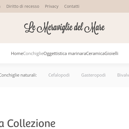
a
Diritto di recesso
Privacy
Contatti
Home
Conchiglie
Oggettistica marinara
Ceramica
Gioielli
Conchiglie naturali:
Cefalopodi
Gasteropodi
Bivalv
a Collezione