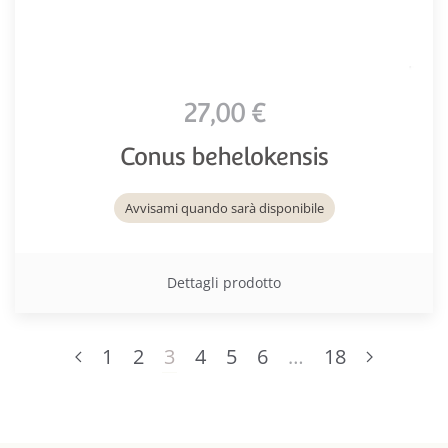
27,00 €
Conus behelokensis
Avvisami quando sarà disponibile
Dettagli prodotto
1
2
3
4
5
6
…
18