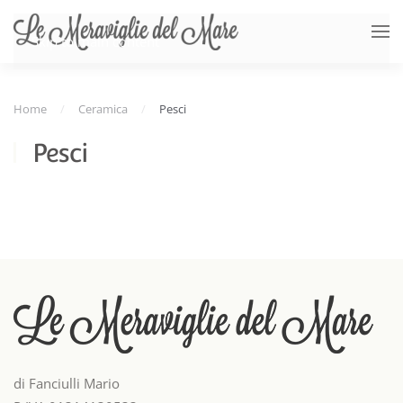
Skip to main content
Home
Ceramica
Pesci
Pesci
di Fanciulli Mario