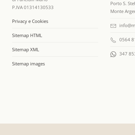
Porto S. St
P.IVA 01314130533
Monte Argen
Privacy e Cookies
info@m
Sitemap HTML
0564 8
Sitemap XML
347 85
Sitemap images