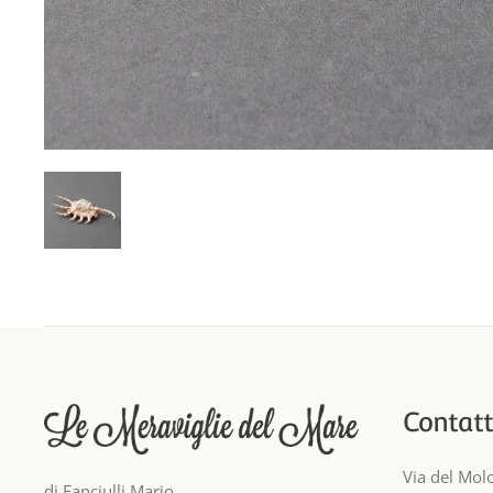
Contatt
Via del Mol
di Fanciulli Mario