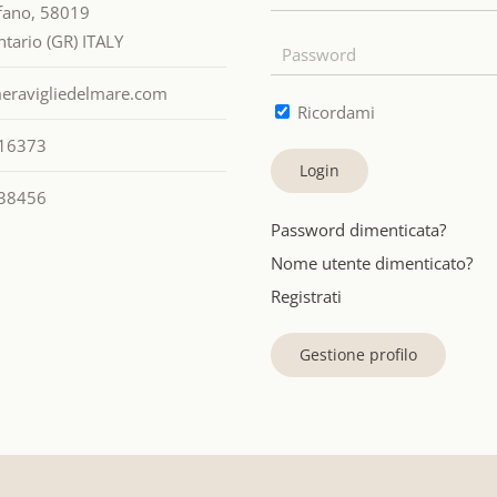
efano, 58019
tario (GR) ITALY
eravigliedelmare.com
Ricordami
16373
Login
38456
Password dimenticata?
Nome utente dimenticato?
Registrati
Gestione profilo