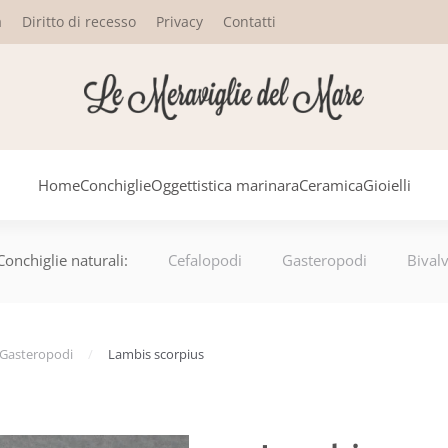
a
Diritto di recesso
Privacy
Contatti
Home
Conchiglie
Oggettistica marinara
Ceramica
Gioielli
Conchiglie naturali:
Cefalopodi
Gasteropodi
Bivalv
Gasteropodi
Lambis scorpius