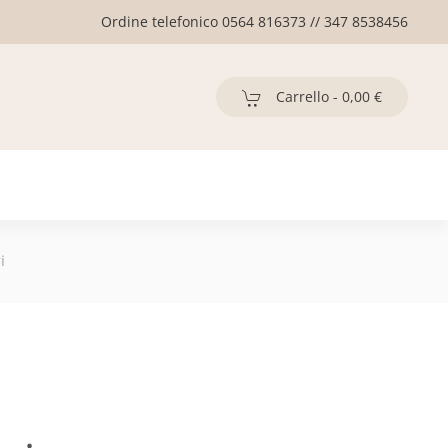
Ordine telefonico 0564 816373 // 347 8538456
Carrello -
0,00 €
i