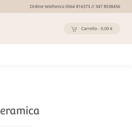
Ordine telefonico 0564 816373 // 347 8538456
Carrello -
0,00 €
ceramica