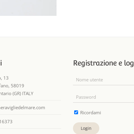
i
Registrazione e log
o, 13
efano, 58019
tario (GR) ITALY
eravigliedelmare.com
Ricordami
16373
Login