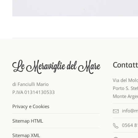
Contatt
Via del Mol
di Fanciulli Mario
Porto S. St
P.IVA 01314130533
Monte Argen
Privacy e Cookies
info@m
Sitemap HTML
0564 8
Sitemap XML