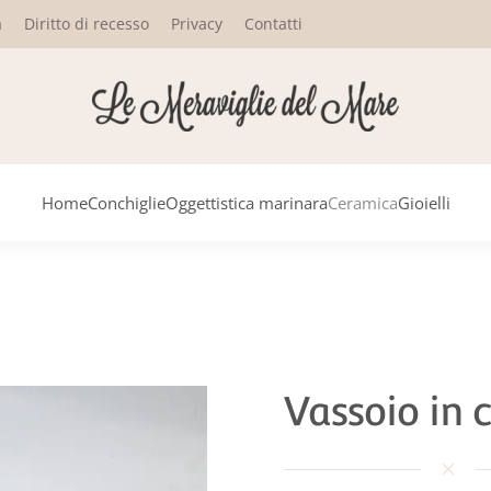
a
Diritto di recesso
Privacy
Contatti
Home
Conchiglie
Oggettistica marinara
Ceramica
Gioielli
Vassoio in 